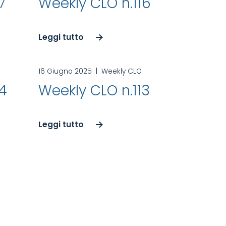
7
Weekly CLO n.116
Leggi tutto
16 Giugno 2025
|
Weekly CLO
14
Weekly CLO n.113
Leggi tutto
ticoli