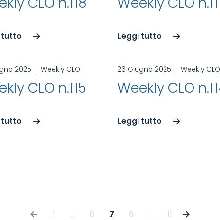
kly CLO n.118
Weekly CLO n.11
 tutto
Leggi tutto
ugno 2025
|
Weekly CLO
26 Giugno 2025
|
Weekly CLO
kly CLO n.115
Weekly CLO n.1
 tutto
Leggi tutto
Paginazione degli ar
1
…
6
7
8
…
11