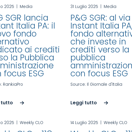
lio 2025
|
Media
31 Luglio 2025
|
Media
 SGR lancia
P&G SGR: al via
ant Italia PA: il
Instant Italia PA,
ovo fondo
fondo alternati
ernativo
che investe in
icato ai crediti
crediti verso la
so la Pubblica
pubblica
inistrazione
amministrazio
 focus ESG
con focus ESG
: RankiaPro
Source: Il Giornale d'Italia
 tutto
Leggi tutto
lio 2025
|
Weekly CLO
14 Luglio 2025
|
Weekly CLO