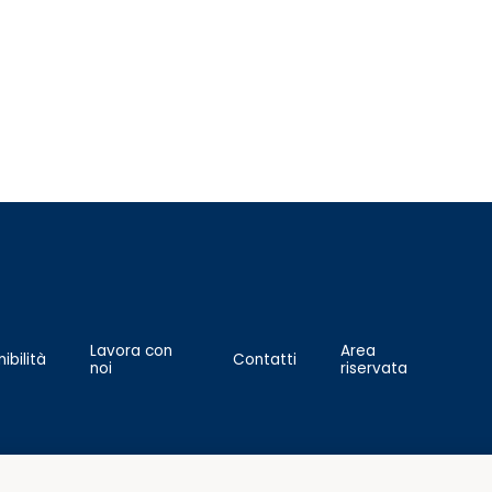
Lavora con
Area
ibilità
Contatti
noi
riservata