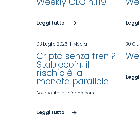
Weekly CLO n.119
Wee
Leggi tutto
Leggi
03 Luglio 2025
|
Media
30 Gi
Cripto senza freni?
Wee
Stablecoin, il
rischio è la
Leggi
moneta parallela
Source: italia-informa.com
Leggi tutto