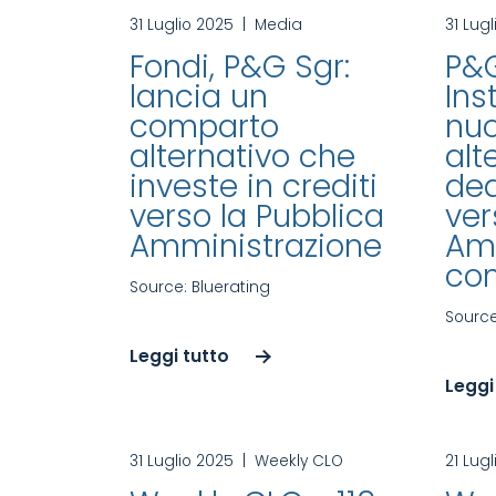
31 Luglio 2025
|
Media
31 Lug
Fondi, P&G Sgr:
P&G
lancia un
Inst
comparto
nu
alternativo che
alt
investe in crediti
ded
verso la Pubblica
ver
Amministrazione
Amm
con
Source: Bluerating
Source
Leggi tutto
Leggi
31 Luglio 2025
|
Weekly CLO
21 Lug