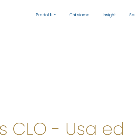
Prodotti
Chi siamo
Insight
So
s CLO - Usa ed