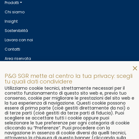
Prodotti
Chi siamo
Insight
Sostenibilità
Lavora con noi
Contatti
Area riservata
Mettiti in contatto con noi!
P&G SGR mette al centro la tua privacy: scegli
© 2026
P&G SGR s.p.a
Via Flaminia, 491
00191 Rome, Italy
tu quali dati condividere
Utilizziamo cookie tecnici, strettamente necessari per il
P.Iva 07906081000
corretto funzionamento di questo sito web e, previo tuo
consenso, cookie per migliorare le prestazioni del sito web e
Ph.
+39 06 3322 7611
Fax.
+39 06 9296 3511
la tua esperienza di navigazione. Questi cookie possono
essere di prima parte (cioè gestiti direttamente da noi) o
di terze parti (cioè gestiti da terze parti di fiducia). Puoi
Cookie Policy
Preferenze
scegliere se accettare tutti i cookie oppure puoi
Privacy policy
ESG Statement
SFDR Statement
Trasparenza
selezionare le tue preferenze per ogni categoria di cookie
cliccando su “Preferenze”. Puoi procedere con la
Whistleblowing
navigazione in assenza di cookie diversi da quelli tecnici,
attraverso la chiusura di questo banner (cliccando sulla