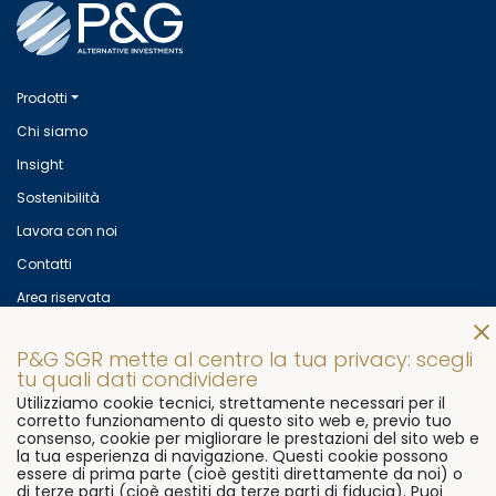
Prodotti
Chi siamo
Insight
Sostenibilità
Lavora con noi
Contatti
Area riservata
Mettiti in contatto con noi!
P&G SGR mette al centro la tua privacy: scegli
© 2026
P&G SGR s.p.a
Via Flaminia, 491
00191 Rome, Italy
tu quali dati condividere
Utilizziamo cookie tecnici, strettamente necessari per il
P.Iva 07906081000
corretto funzionamento di questo sito web e, previo tuo
consenso, cookie per migliorare le prestazioni del sito web e
Ph.
+39 06 3322 7611
Fax.
+39 06 9296 3511
la tua esperienza di navigazione. Questi cookie possono
essere di prima parte (cioè gestiti direttamente da noi) o
di terze parti (cioè gestiti da terze parti di fiducia). Puoi
Cookie Policy
Preferenze