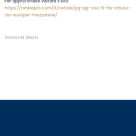
Per approfondire visitare il sito:
https://rankiapro.com/it/notizie/pg-sgr-zoo-6-fia-chiuso-
clo-europei-mezzanine/
Teresa M. Blesa