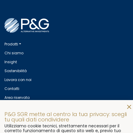
Prodotti
Chi siamo
Insight
Sostenibilità
Lavora con noi
Contatti
Area riservata
Mettiti in contatto con noi!
P&G SGR mette al centro la tua privacy: scegli
© 2026
P&G SGR s.p.a
Via Flaminia, 491
00191 Rome, Italy
tu quali dati condividere
Utilizziamo cookie tecnici, strettamente necessari per il
P.Iva 07906081000
corretto funzionamento di questo sito web e, previo tuo