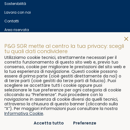
Sostenibilità
Lavora con noi
Contatti
Area riservata
Mettiti in contatto con noi!
P&G SGR mette al centro la tua privacy: scegli
© 2026
P&G SGR s.p.a
Via Flaminia, 491
00191 Rome, Italy
tu quali dati condividere
Utilizziamo cookie tecnici, strettamente necessari per il
P.Iva 07906081000
corretto funzionamento di questo sito web e, previo tuo
consenso, cookie per migliorare le prestazioni del sito web e
Ph.
+39 06 3322 7611
Fax.
+39 06 9296 3511
la tua esperienza di navigazione. Questi cookie possono
essere di prima parte (cioè gestiti direttamente da noi) o
di terze parti (cioè gestiti da terze parti di fiducia). Puoi
Cookie Policy
Preferenze
scegliere se accettare tutti i cookie oppure puoi
Privacy policy
ESG Statement
SFDR Statement
Trasparenza
selezionare le tue preferenze per ogni categoria di cookie
cliccando su “Preferenze”. Puoi procedere con la
Whistleblowing
navigazione in assenza di cookie diversi da quelli tecnici,
attraverso la chiusura di questo banner (cliccando sulla
“X”). Per maggiori informazioni puoi consultare la nostra
Informativa Cookie
.
Accetta tutto
Preferenze