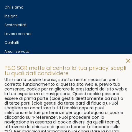
Chi siamo
Insight
Sostenibilità
Lavora con noi
Contatti
Area riservata
Mettiti in contatto con noi!
P&G SGR mette al centro la tua privacy: scegli
© 2026
P&G SGR s.p.a
Via Flaminia, 491
00191 Rome, Italy
tu quali dati condividere
Utilizziamo cookie tecnici, strettamente necessari per il
P.Iva 07906081000
corretto funzionamento di questo sito web e, previo tuo
consenso, cookie per migliorare le prestazioni del sito web e
Ph.
+39 06 3322 7611
Fax.
+39 06 9296 3511
la tua esperienza di navigazione. Questi cookie possono
essere di prima parte (cioè gestiti direttamente da noi) o
di terze parti (cioè gestiti da terze parti di fiducia). Puoi
Cookie Policy
Preferenze
scegliere se accettare tutti i cookie oppure puoi
Privacy policy
ESG Statement
SFDR Statement
Trasparenza
selezionare le tue preferenze per ogni categoria di cookie
cliccando su “Preferenze”. Puoi procedere con la
Whistleblowing
navigazione in assenza di cookie diversi da quelli tecnici,
attraverso la chiusura di questo banner (cliccando sulla
“X”). Per maggiori informazioni puoi consultare la nostra