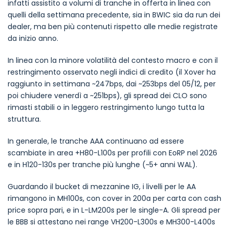
infatti assistito a volumi di tranche in offerta in linea con
quelli della settimana precedente, sia in BWIC sia da run dei
dealer, ma ben più contenuti rispetto alle medie registrate
da inizio anno.
In linea con la minore volatilità del contesto macro e con il
restringimento osservato negli indici di credito (il Xover ha
raggiunto in settimana ~247bps, dai ~253bps del 05/12, per
poi chiudere venerdì a ~251bps), gli spread dei CLO sono
rimasti stabili o in leggero restringimento lungo tutta la
struttura.
In generale, le tranche AAA continuano ad essere
scambiate in area +H80-L100s per profili con EoRP nel 2026
e in H120-130s per tranche più lunghe (~5+ anni WAL).
Guardando il bucket di mezzanine IG, i livelli per le AA
rimangono in MH100s, con cover in 200a per carta con cash
price sopra pari, e in L-LM200s per le single-A. Gli spread per
le BBB si attestano nei range VH200-L300s e MH300-L400s