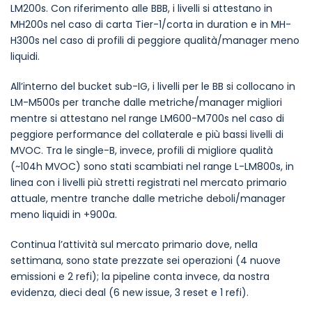
LM200s. Con riferimento alle BBB, i livelli si attestano in
MH200s nel caso di carta Tier-1/corta in duration e in MH-
H300s nel caso di profili di peggiore qualità/manager meno
liquidi.
All’interno del bucket sub-IG, i livelli per le BB si collocano in
LM-M500s per tranche dalle metriche/manager migliori
mentre si attestano nel range LM600-M700s nel caso di
peggiore performance del collaterale e più bassi livelli di
MVOC. Tra le single-B, invece, profili di migliore qualità
(~104h MVOC) sono stati scambiati nel range L-LM800s, in
linea con i livelli più stretti registrati nel mercato primario
attuale, mentre tranche dalle metriche deboli/manager
meno liquidi in +900a.
Continua l’attività sul mercato primario dove, nella
settimana, sono state prezzate sei operazioni (4 nuove
emissioni e 2 refi); la pipeline conta invece, da nostra
evidenza, dieci deal (6 new issue, 3 reset e 1 refi).