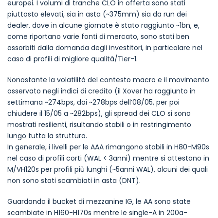
europei. I volumi di tranche CLO in offerta sono stati
piuttosto elevati, sia in asta (~375mm) sia da run dei
dealer, dove in alcune giornate è stato raggiunto ~1bn, e,
come riportano varie fonti di mercato, sono stati ben
assorbiti dalla domanda degli investitori, in particolare nel
caso di profili di migliore qualità/Tier-1.
Nonostante la volatilità del contesto macro e il movimento
osservato negli indici di credito (il Xover ha raggiunto in
settimana ~274bps, dai ~278bps dell’08/05, per poi
chiudere il 15/05 a ~282bps), gli spread dei CLO si sono
mostrati resilienti, risultando stabili o in restringimento
lungo tutta la struttura.
In generale, i livelli per le AAA rimangono stabili in H80-M90s
nel caso di profili corti (WAL < 3anni) mentre si attestano in
M/VH120s per profili più lunghi (~5anni WAL), alcuni dei quali
non sono stati scambiati in asta (DNT).
Guardando il bucket di mezzanine IG, le AA sono state
scambiate in H160-H170s mentre le single-A in 200a-