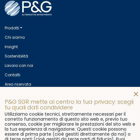
Prodotti
Chi siamo
Insight
Sostenibilità
Lavora con noi
Contatti
Area riservata
Mettiti in contatto con noi!
P&G SGR mette al centro la tua privacy: scegli
© 2026
P&G SGR s.p.a
Via Flaminia, 491
00191 Rome, Italy
tu quali dati condividere
Utilizziamo cookie tecnici, strettamente necessari per il
P.Iva 07906081000
corretto funzionamento di questo sito web e, previo tuo
consenso, cookie per migliorare le prestazioni del sito web e
Ph.
+39 06 3322 7611
Fax.
+39 06 9296 3511
la tua esperienza di navigazione. Questi cookie possono
essere di prima parte (cioè gestiti direttamente da noi) o
di terze parti (cioè gestiti da terze parti di fiducia). Puoi
Cookie Policy
Preferenze