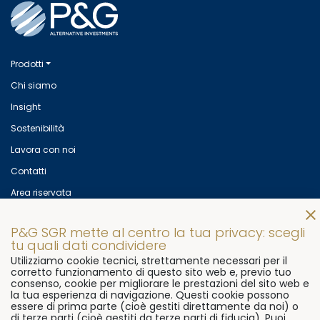
Prodotti
Chi siamo
Insight
Sostenibilità
Lavora con noi
Contatti
Area riservata
Mettiti in contatto con noi!
P&G SGR mette al centro la tua privacy: scegli
© 2026
P&G SGR s.p.a
Via Flaminia, 491
00191 Rome, Italy
tu quali dati condividere
Utilizziamo cookie tecnici, strettamente necessari per il
P.Iva 07906081000
corretto funzionamento di questo sito web e, previo tuo
consenso, cookie per migliorare le prestazioni del sito web e
Ph.
+39 06 3322 7611
Fax.
+39 06 9296 3511
la tua esperienza di navigazione. Questi cookie possono
essere di prima parte (cioè gestiti direttamente da noi) o
di terze parti (cioè gestiti da terze parti di fiducia). Puoi
Cookie Policy
Preferenze