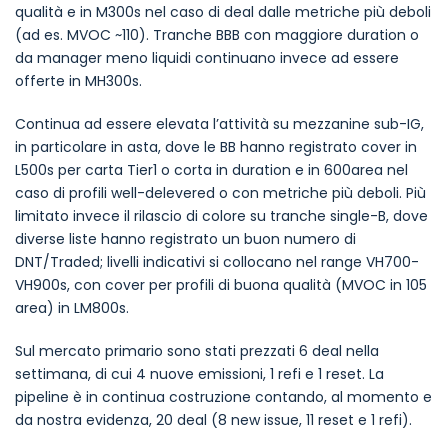
qualità e in M300s nel caso di deal dalle metriche più deboli
(ad es. MVOC ~110). Tranche BBB con maggiore duration o
da manager meno liquidi continuano invece ad essere
offerte in MH300s.
Continua ad essere elevata l’attività su mezzanine sub-IG,
in particolare in asta, dove le BB hanno registrato cover in
L500s per carta Tier1 o corta in duration e in 600area nel
caso di profili well-delevered o con metriche più deboli. Più
limitato invece il rilascio di colore su tranche single-B, dove
diverse liste hanno registrato un buon numero di
DNT/Traded; livelli indicativi si collocano nel range VH700-
VH900s, con cover per profili di buona qualità (MVOC in 105
area) in LM800s.
Sul mercato primario sono stati prezzati 6 deal nella
settimana, di cui 4 nuove emissioni, 1 refi e 1 reset. La
pipeline è in continua costruzione contando, al momento e
da nostra evidenza, 20 deal (8 new issue, 11 reset e 1 refi).