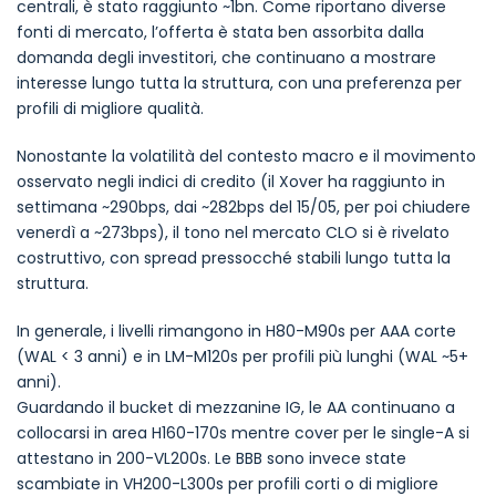
centrali, è stato raggiunto ~1bn. Come riportano diverse
fonti di mercato, l’offerta è stata ben assorbita dalla
domanda degli investitori, che continuano a mostrare
interesse lungo tutta la struttura, con una preferenza per
profili di migliore qualità.
Nonostante la volatilità del contesto macro e il movimento
osservato negli indici di credito (il Xover ha raggiunto in
settimana ~290bps, dai ~282bps del 15/05, per poi chiudere
venerdì a ~273bps), il tono nel mercato CLO si è rivelato
costruttivo, con spread pressocché stabili lungo tutta la
struttura.
In generale, i livelli rimangono in H80-M90s per AAA corte
(WAL < 3 anni) e in LM-M120s per profili più lunghi (WAL ~5+
anni).
Guardando il bucket di mezzanine IG, le AA continuano a
collocarsi in area H160-170s mentre cover per le single-A si
attestano in 200-VL200s. Le BBB sono invece state
scambiate in VH200-L300s per profili corti o di migliore